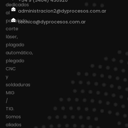
+54 9 (3404) 430920
dedicados
administracion2@dyprocesos.com.ar
al
panelado,
tecnica@dyprocesos.com.ar
corte
láser,
plagado
automático,
plegado
CNC
y
soldaduras
MIG
/
TIG.
Somos
aliados