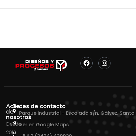
Acerca
Datos de contacto
de
Parque Industrial - Escalada s/n, Gálvez, Santa
nosotros
Desde
Ver en Google Maps
2012