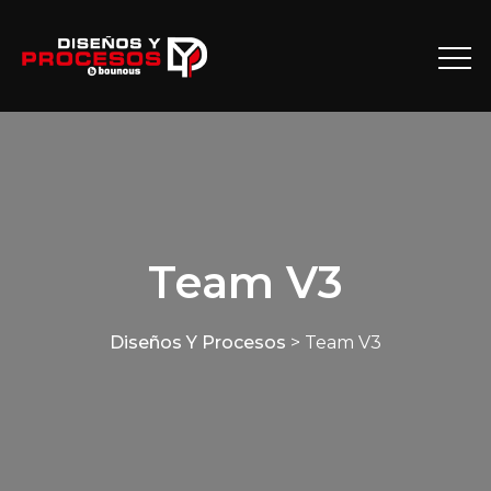
Team V3
Diseños Y Procesos
>
Team V3