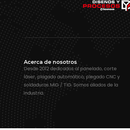
Acerca de nosotros
Desde 2012 dedicados al panelado, corte
láser, plagado automático, plegado CNC y
soldaduras MIG / TIG. Somos aliados de la
industria.